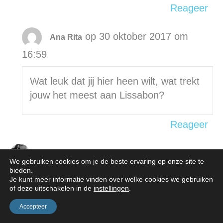
Reageer
op 30 oktober 2017 om
Ana Rita
16:59
Wat leuk dat jij hier heen wilt, wat trekt
jouw het meest aan Lissabon?
Reageer
op 25 oktober 2017 om
Nicole Orriëns
We gebruiken cookies om je de beste ervaring op onze site te
07:21
bieden.
Je kunt meer informatie vinden over welke cookies we gebruiken
of deze uitschakelen in de
instellingen
.
Ik wist niet dat ze zoveel mooie pleinen
Accepteer
hadden. En dat kasteel midden in de stad