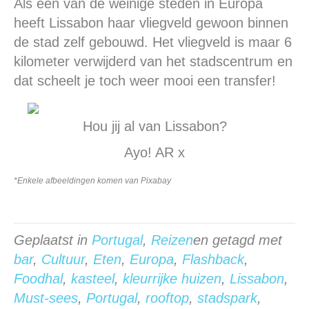
Als een van de weinige steden in Europa
heeft Lissabon haar vliegveld gewoon binnen
de stad zelf gebouwd. Het vliegveld is maar 6
kilometer verwijderd van het stadscentrum en
dat scheelt je toch weer mooi een transfer!
Hou jij al van Lissabon?
Ayo! AR x
*Enkele afbeeldingen komen van Pixabay
Geplaatst in
Portugal
,
Reizen
en getagd met
bar
,
Cultuur
,
Eten
,
Europa
,
Flashback
,
Foodhal
,
kasteel
,
kleurrijke huizen
,
Lissabon
,
Must-sees
,
Portugal
,
rooftop
,
stadspark
,